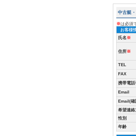
中古艇・
※
は必須
お客様
氏名
※
住所
※
TEL
FAX
携帯電話
Email
Email(
希望連絡
性別
年齢