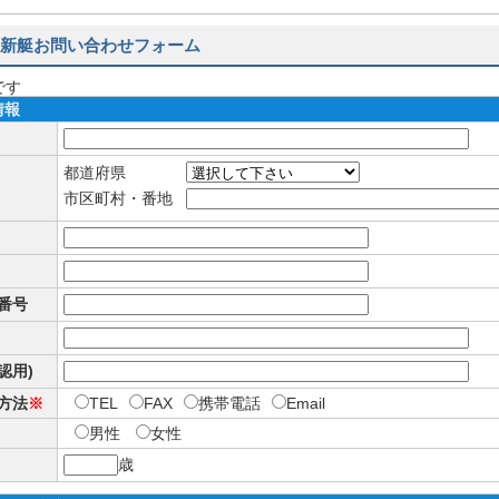
新艇お問い合わせフォーム
です
情報
都道府県
市区町村・番地
番号
確認用)
方法
※
TEL
FAX
携帯電話
Email
男性
女性
歳