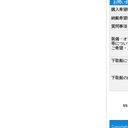
お問い
購入希望
納艇希望
質問事項
装備・オ
等につい
ご希望・
下取船に
下取船の
S
Copyright