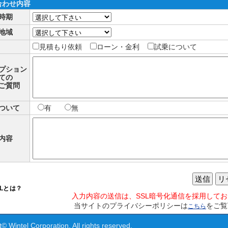
合わせ内容
時期
地域
見積もり依頼
ローン・金利
試乗について
プション
ての
ご質問
ついて
有
無
内容
送信
リ
SLとは？
入力内容の送信は、SSL暗号化通信を採用して
当サイトのプライバシーポリシーは
をご覧
こちら
© Wintel Corporation. All rights reserved.