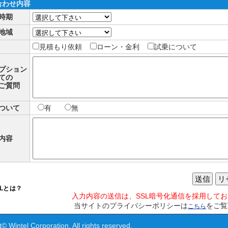
合わせ内容
時期
地域
見積もり依頼
ローン・金利
試乗について
プション
ての
ご質問
ついて
有
無
内容
送信
リ
SLとは？
入力内容の送信は、SSL暗号化通信を採用して
当サイトのプライバシーポリシーは
をご覧
こちら
© Wintel Corporation. All rights reserved.