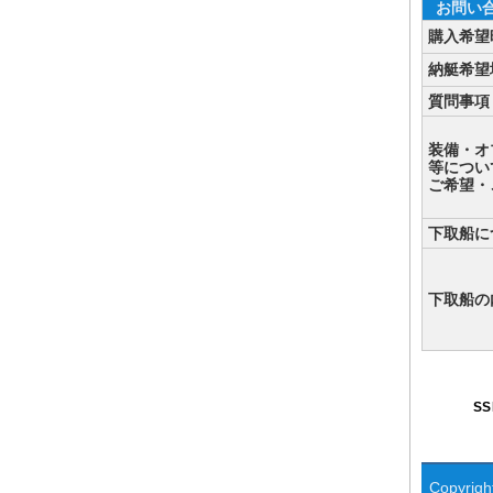
お問い
購入希望
納艇希望
質問事項
装備・オ
等につい
ご希望・
下取船に
下取船の
S
Copyright