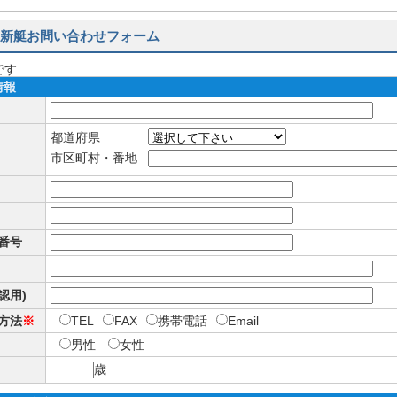
新艇お問い合わせフォーム
です
情報
都道府県
市区町村・番地
番号
確認用)
方法
※
TEL
FAX
携帯電話
Email
男性
女性
歳