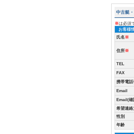
中古艇・
※
は必須
お客様
氏名
※
住所
※
TEL
FAX
携帯電話
Email
Email(
希望連絡
性別
年齢