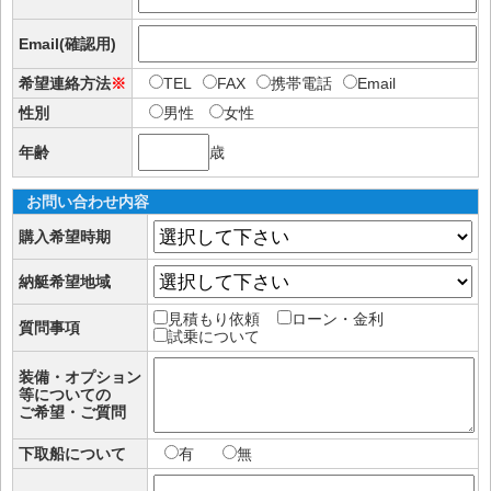
Email(確認用)
希望連絡方法
※
TEL
FAX
携帯電話
Email
性別
男性
女性
年齢
歳
お問い合わせ内容
購入希望時期
納艇希望地域
見積もり依頼
ローン・金利
質問事項
試乗について
装備・オプション
等についての
ご希望・ご質問
下取船について
有
無