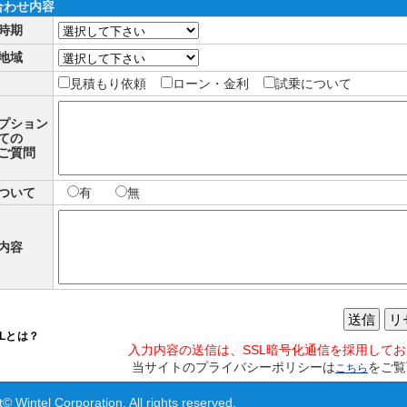
合わせ内容
時期
地域
見積もり依頼
ローン・金利
試乗について
プション
ての
ご質問
ついて
有
無
内容
送信
リ
SLとは？
入力内容の送信は、SSL暗号化通信を採用して
当サイトのプライバシーポリシーは
をご覧
こちら
© Wintel Corporation. All rights reserved.