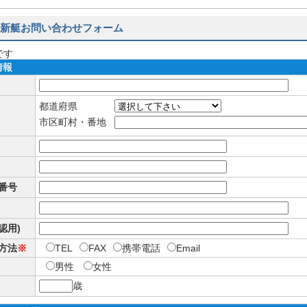
新艇お問い合わせフォーム
です
情報
都道府県
市区町村・番地
番号
確認用)
方法
※
TEL
FAX
携帯電話
Email
男性
女性
歳