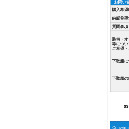
お問い
購入希望
納艇希望
質問事項
装備・オ
等につい
ご希望・
下取船に
下取船の
S
Copyright