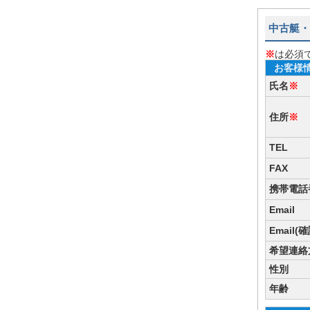
中古艇・
※
は必須
お客様
氏名
※
住所
※
TEL
FAX
携帯電話
Email
Email(
希望連絡
性別
年齢