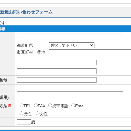
新艇お問い合わせフォーム
です
情報
都道府県
市区町村・番地
番号
確認用)
方法
※
TEL
FAX
携帯電話
Email
男性
女性
歳