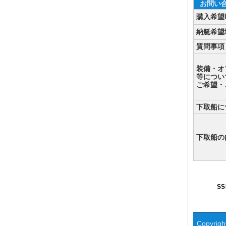
お問い
購入希望
納艇希望
質問事項
装備・オ
等につい
ご希望・
下取船に
下取船の
S
Copyright