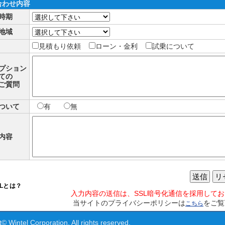
合わせ内容
時期
地域
見積もり依頼
ローン・金利
試乗について
プション
ての
ご質問
ついて
有
無
内容
送信
リ
SLとは？
入力内容の送信は、SSL暗号化通信を採用して
当サイトのプライバシーポリシーは
をご覧
こちら
© Wintel Corporation. All rights reserved.