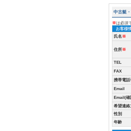
中古艇・
※
は必須
お客様
氏名
※
住所
※
TEL
FAX
携帯電話
Email
Email(
希望連絡
性別
年齢