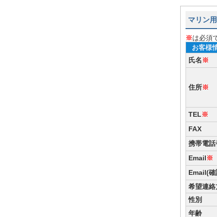
マリン用
※
は必須
お客様
氏名
※
住所
※
TEL
※
FAX
携帯電話
Email
※
Email(
希望連絡
性別
年齢