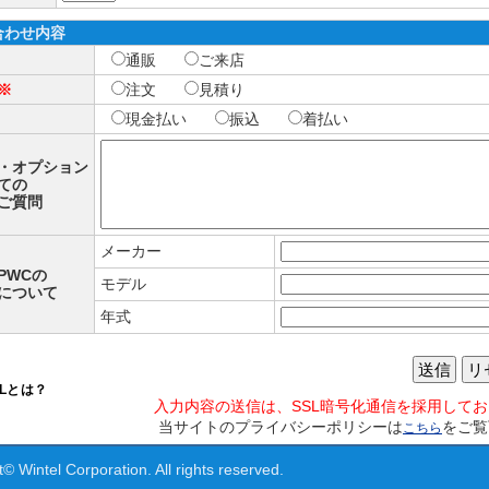
合わせ内容
通販
ご来店
※
注文
見積り
現金払い
振込
着払い
・オプション
ての
ご質問
メーカー
PWCの
モデル
について
年式
送信
リ
SLとは？
入力内容の送信は、SSL暗号化通信を採用して
当サイトのプライバシーポリシーは
をご覧
こちら
© Wintel Corporation. All rights reserved.