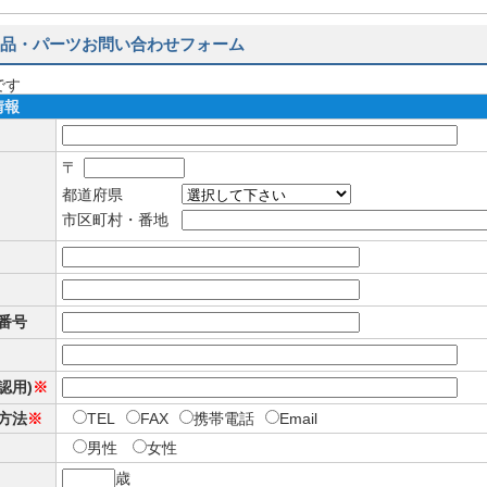
品・パーツお問い合わせフォーム
です
情報
〒
都道府県
市区町村・番地
番号
確認用)
※
方法
※
TEL
FAX
携帯電話
Email
男性
女性
歳