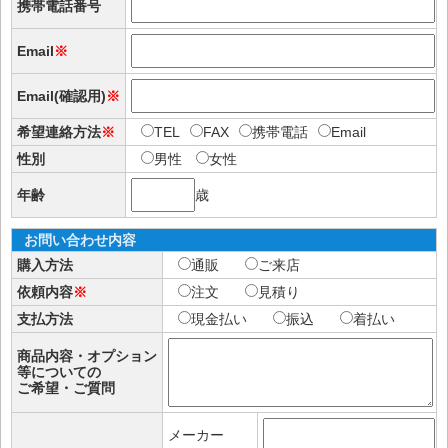
携帯電話番号
Email
※
Email(確認用)
※
希望連絡方法
※
TEL
FAX
携帯電話
Email
性別
男性
女性
年齢
歳
お問い合わせ内容
購入方法
通販
ご来店
依頼内容
※
注文
見積り
支払方法
現金払い
振込
着払い
商品内容・オプション
等についての
ご希望・ご質問
メーカー