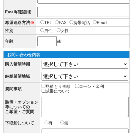
Email(確認用)
希望連絡方法
※
TEL
FAX
携帯電話
Email
性別
男性
女性
年齢
歳
お問い合わせ内容
購入希望時期
納艇希望地域
見積もり依頼
ローン・金利
質問事項
試乗について
装備・オプション
等についての
ご希望・ご質問
下取船について
有
無