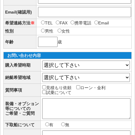
Email(確認用)
希望連絡方法
※
TEL
FAX
携帯電話
Email
性別
男性
女性
年齢
歳
お問い合わせ内容
購入希望時期
納艇希望地域
見積もり依頼
ローン・金利
質問事項
試乗について
装備・オプション
等についての
ご希望・ご質問
下取船について
有
無