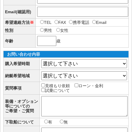
Email(確認用)
希望連絡方法
※
TEL
FAX
携帯電話
Email
性別
男性
女性
年齢
歳
お問い合わせ内容
購入希望時期
納艇希望地域
見積もり依頼
ローン・金利
質問事項
試乗について
装備・オプション
等についての
ご希望・ご質問
下取船について
有
無