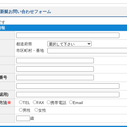
新艇お問い合わせフォーム
です
情報
都道府県
市区町村・番地
番号
確認用)
方法
※
TEL
FAX
携帯電話
Email
男性
女性
歳