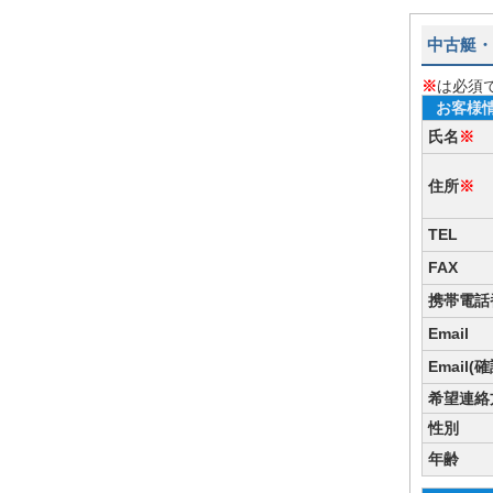
中古艇・
※
は必須
お客様
氏名
※
住所
※
TEL
FAX
携帯電話
Email
Email(
希望連絡
性別
年齢