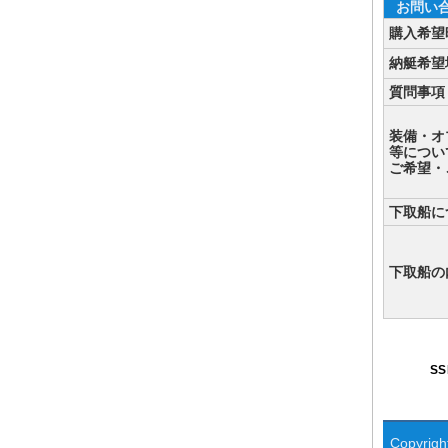
お問い
購入希望
納艇希望
質問事項
装備・オ
等につい
ご希望・
下取船に
下取船の
S
Copyright