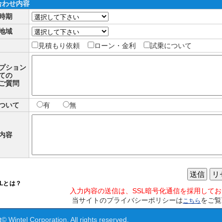
合わせ内容
時期
地域
見積もり依頼
ローン・金利
試乗について
プション
ての
ご質問
ついて
有
無
内容
送信
リ
SLとは？
入力内容の送信は、SSL暗号化通信を採用して
当サイトのプライバシーポリシーは
をご覧
こちら
© Wintel Corporation. All rights reserved.