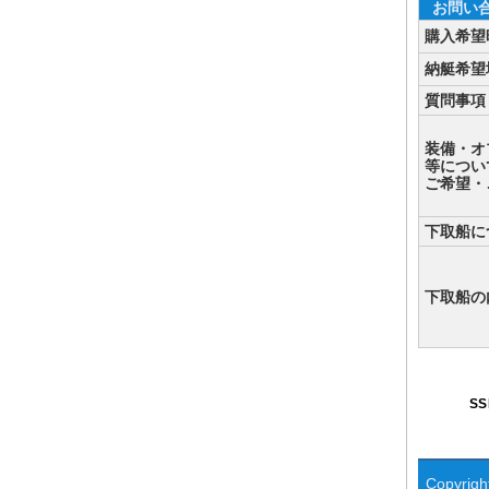
お問い
購入希望
納艇希望
質問事項
装備・オ
等につい
ご希望・
下取船に
下取船の
S
Copyright