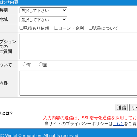
合わせ内容
時期
地域
見積もり依頼
ローン・金利
試乗について
プション
ての
ご質問
ついて
有
無
内容
送信
リ
SLとは？
入力内容の送信は、SSL暗号化通信を採用して
当サイトのプライバシーポリシーは
をご覧
こちら
© Wintel Corporation. All rights reserved.