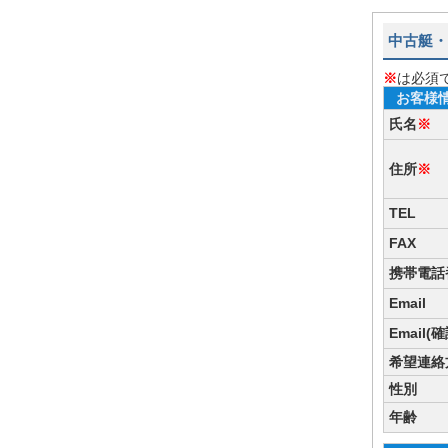
中古艇・
※
は必須
お客様
氏名
※
住所
※
TEL
FAX
携帯電話
Email
Email(
希望連絡
性別
年齢