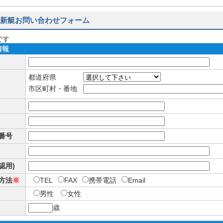
新艇お問い合わせフォーム
です
情報
都道府県
市区町村・番地
番号
確認用)
方法
※
TEL
FAX
携帯電話
Email
男性
女性
歳