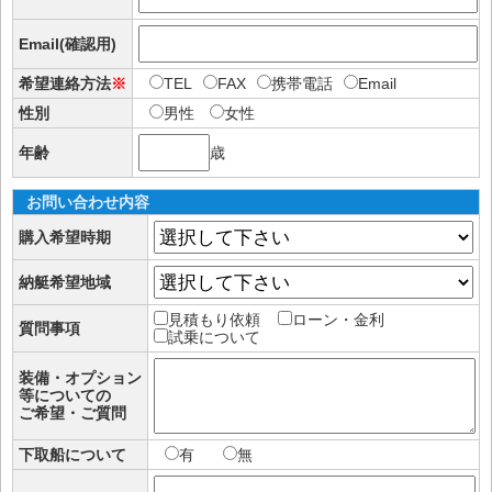
Email(確認用)
希望連絡方法
※
TEL
FAX
携帯電話
Email
性別
男性
女性
年齢
歳
お問い合わせ内容
購入希望時期
納艇希望地域
見積もり依頼
ローン・金利
質問事項
試乗について
装備・オプション
等についての
ご希望・ご質問
下取船について
有
無