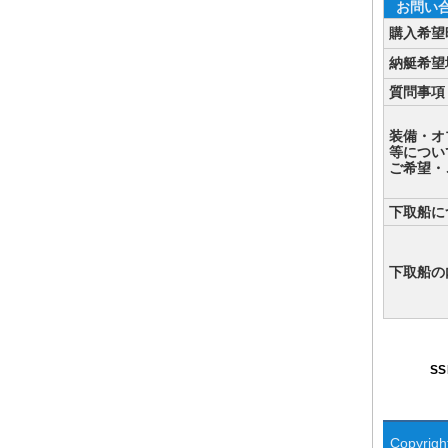
お問い
購入希望
納艇希望
質問事項
装備・オ
等につい
ご希望・
下取船に
下取船の
S
Copyright