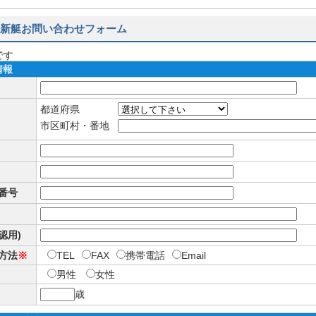
新艇お問い合わせフォーム
です
情報
都道府県
市区町村・番地
番号
確認用)
方法
※
TEL
FAX
携帯電話
Email
男性
女性
歳