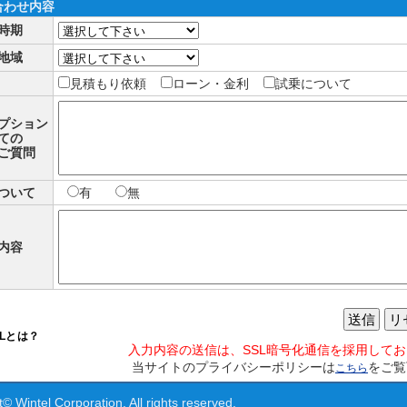
合わせ内容
時期
地域
見積もり依頼
ローン・金利
試乗について
プション
ての
ご質問
ついて
有
無
内容
送信
リ
SLとは？
入力内容の送信は、SSL暗号化通信を採用して
当サイトのプライバシーポリシーは
をご覧
こちら
© Wintel Corporation. All rights reserved.