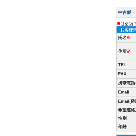
中古艇・
※
は必須
お客様
氏名
※
住所
※
TEL
FAX
携帯電話
Email
Email(
希望連絡
性別
年齢