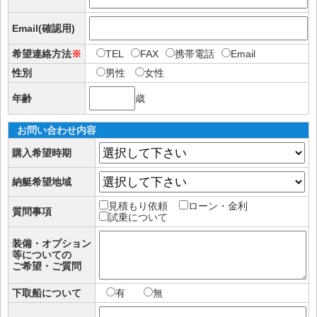
Email(確認用)
希望連絡方法
※
TEL
FAX
携帯電話
Email
性別
男性
女性
年齢
歳
お問い合わせ内容
購入希望時期
納艇希望地域
見積もり依頼
ローン・金利
質問事項
試乗について
装備・オプション
等についての
ご希望・ご質問
下取船について
有
無