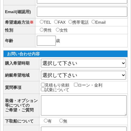
Email(確認用)
希望連絡方法
※
TEL
FAX
携帯電話
Email
性別
男性
女性
年齢
歳
お問い合わせ内容
購入希望時期
納艇希望地域
見積もり依頼
ローン・金利
質問事項
試乗について
装備・オプション
等についての
ご希望・ご質問
下取船について
有
無