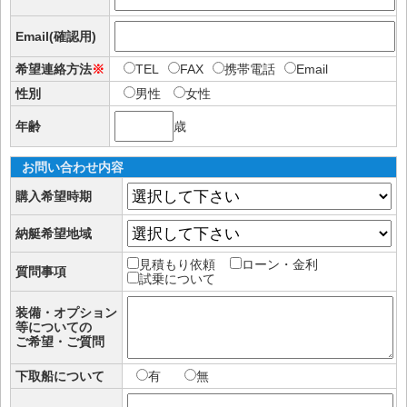
Email(確認用)
希望連絡方法
※
TEL
FAX
携帯電話
Email
性別
男性
女性
年齢
歳
お問い合わせ内容
購入希望時期
納艇希望地域
見積もり依頼
ローン・金利
質問事項
試乗について
装備・オプション
等についての
ご希望・ご質問
下取船について
有
無