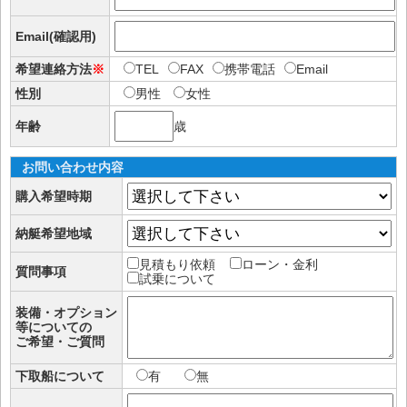
Email(確認用)
希望連絡方法
※
TEL
FAX
携帯電話
Email
性別
男性
女性
年齢
歳
お問い合わせ内容
購入希望時期
納艇希望地域
見積もり依頼
ローン・金利
質問事項
試乗について
装備・オプション
等についての
ご希望・ご質問
下取船について
有
無