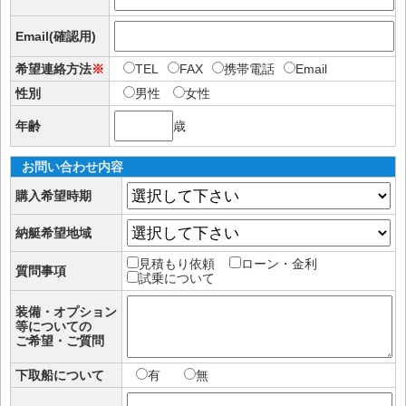
Email(確認用)
希望連絡方法
※
TEL
FAX
携帯電話
Email
性別
男性
女性
年齢
歳
お問い合わせ内容
購入希望時期
納艇希望地域
見積もり依頼
ローン・金利
質問事項
試乗について
装備・オプション
等についての
ご希望・ご質問
下取船について
有
無