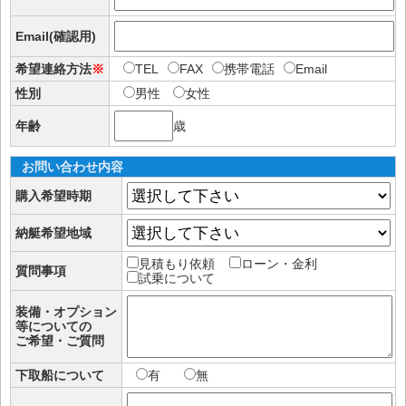
Email(確認用)
希望連絡方法
※
TEL
FAX
携帯電話
Email
性別
男性
女性
年齢
歳
お問い合わせ内容
購入希望時期
納艇希望地域
見積もり依頼
ローン・金利
質問事項
試乗について
装備・オプション
等についての
ご希望・ご質問
下取船について
有
無