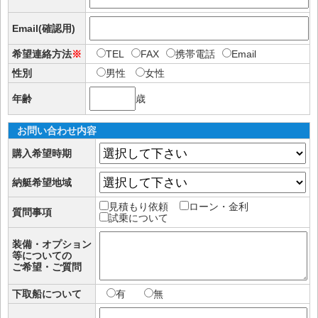
Email(確認用)
希望連絡方法
※
TEL
FAX
携帯電話
Email
性別
男性
女性
年齢
歳
お問い合わせ内容
購入希望時期
納艇希望地域
見積もり依頼
ローン・金利
質問事項
試乗について
装備・オプション
等についての
ご希望・ご質問
下取船について
有
無