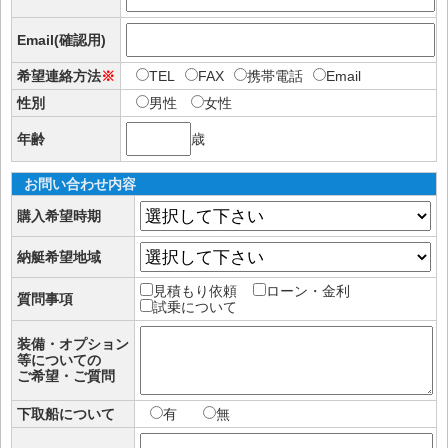
Email(確認用)
希望連絡方法
※
TEL
FAX
携帯電話
Email
性別
男性
女性
年齢
歳
お問い合わせ内容
購入希望時期
納艇希望地域
見積もり依頼
ローン・金利
質問事項
試乗について
装備・オプション
等についての
ご希望・ご質問
下取船について
有
無