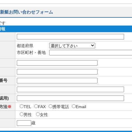
新艇お問い合わせフォーム
です
情報
都道府県
市区町村・番地
番号
確認用)
方法
※
TEL
FAX
携帯電話
Email
男性
女性
歳