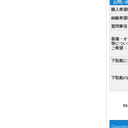
お問い
購入希望
納艇希望
質問事項
装備・オ
等につい
ご希望・
下取船に
下取船の
S
Copyright