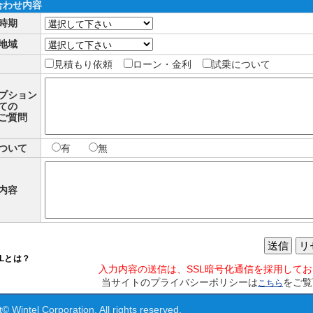
合わせ内容
時期
地域
見積もり依頼
ローン・金利
試乗について
プション
ての
ご質問
ついて
有
無
内容
送信
リ
SLとは？
入力内容の送信は、SSL暗号化通信を採用して
当サイトのプライバシーポリシーは
をご覧
こちら
© Wintel Corporation. All rights reserved.