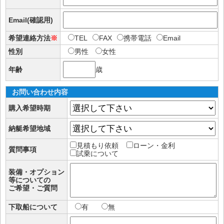
Email(確認用)
希望連絡方法
※
TEL
FAX
携帯電話
Email
性別
男性
女性
年齢
歳
お問い合わせ内容
購入希望時期
納艇希望地域
見積もり依頼
ローン・金利
質問事項
試乗について
装備・オプション
等についての
ご希望・ご質問
下取船について
有
無