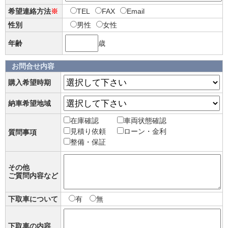
希望連絡方法
※
TEL
FAX
Email
性別
男性
女性
年齢
歳
お問合せ内容
購入希望時期
納車希望地域
在庫確認
車両状態確認
見積り依頼
ローン・金利
質問事項
整備・保証
その他
ご質問内容など
下取車について
有
無
下取車の内容